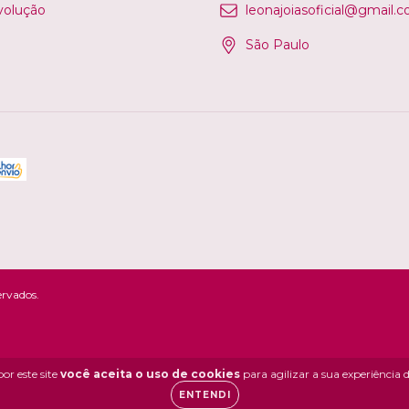
volução
leonajoiasoficial@gmail.
São Paulo
ervados.
or este site
você aceita o uso de cookies
para agilizar a sua experiência
ENTENDI