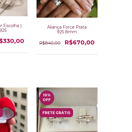
r Escolha |
Aliança Force Prata
 925
925 8mm
$330,00
R$670,00
R$840,00
10
%
OFF
FRETE GRÁTIS