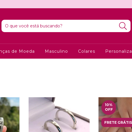
anças de Moeda
Masculino
Colares
Personaliz
10
%
OFF
FRETE GRÁTIS