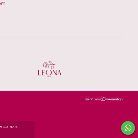
com
 de compra.