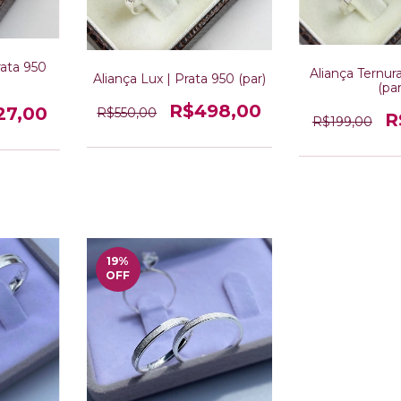
rata 950
Aliança Ternura
Aliança Lux | Prata 950 (par)
(par
R$498,00
27,00
R$550,00
R
R$199,00
19
%
OFF