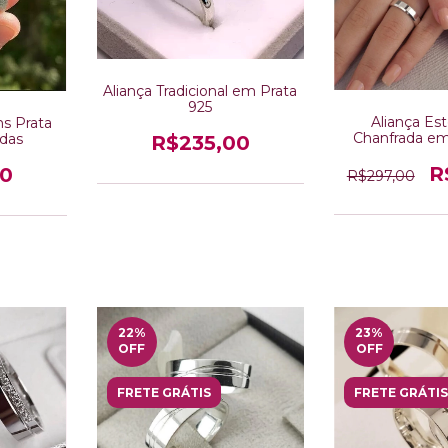
Aliança Tradicional em Prata
925
Aliança E
ns Prata
Chanfrada em
das
R$235,00
R
00
R$297,00
22
%
23
%
OFF
OFF
FRETE GRÁTIS
FRETE GRÁTIS