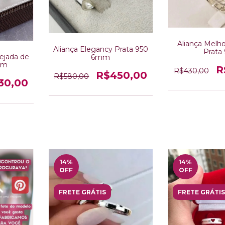
Aliança Melho
Aliança Elegancy Prata 950
Prata
ejada de
6mm
mm
R
R$430,00
R$450,00
R$580,00
30,00
14
%
14
%
OFF
OFF
FRETE GRÁTIS
FRETE GRÁTIS