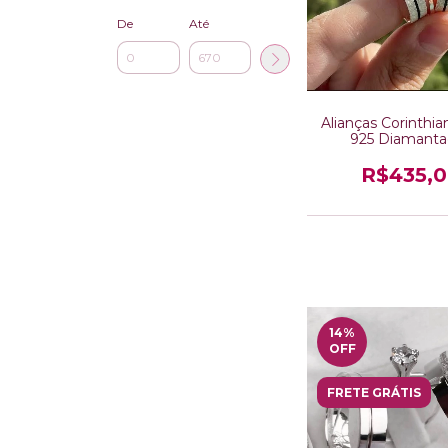
De
Até
Alianças Corinthia
925 Diamanta
R$435,
14
%
OFF
FRETE GRÁTIS