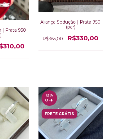
Aliança Sedução | Prata 950
(par)
o | Prata 950
)
R$330,00
R$365,00
$310,00
12
%
OFF
FRETE GRÁTIS