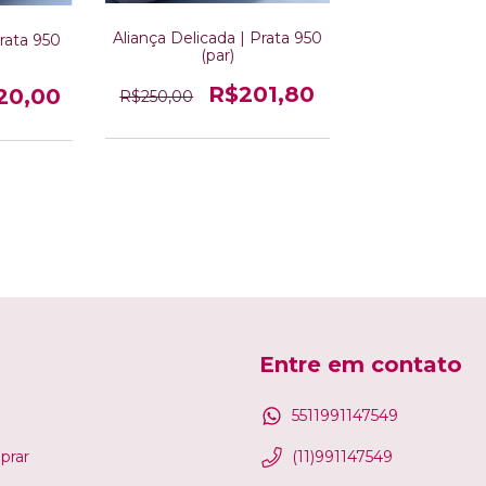
Aliança Delicada | Prata 950
Prata 950
(par)
R$201,80
20,00
R$250,00
Entre em contato
5511991147549
rar
(11)991147549