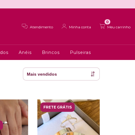
0
Atendimento
Minha conta
Meu carrinho
ados
Anéis
Brincos
Pulseiras
FRETE GRÁTIS