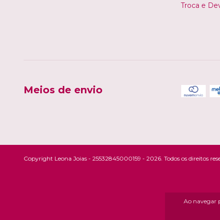
Troca e De
Meios de envio
Copyright Leona Joias - 25532845000159 - 2026. Todos os direitos res
Ao navegar p