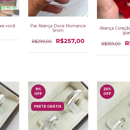
ara você
Par Aliança Doce Romance
Aliança Coraçã
5mm
(par
R$257,00
R$299,00
R
R$359,00
9
%
25
%
OFF
OFF
FRETE GRÁTIS