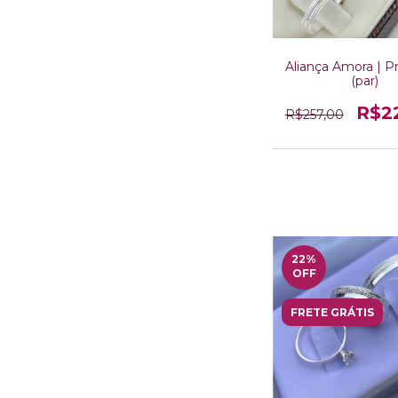
Aliança Amora | P
(par)
R$2
R$257,00
22
%
OFF
FRETE GRÁTIS