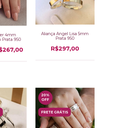
Aliança Angel Lisa 5mm
ster 4mm
Prata 950
 Prata 950
R$297,00
$267,00
20
%
OFF
FRETE GRÁTIS