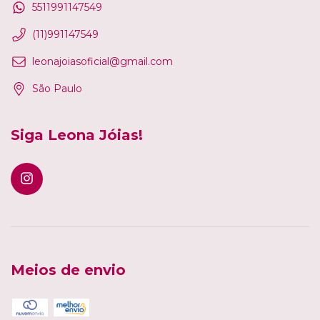
5511991147549
(11)991147549
leonajoiasoficial@gmail.com
São Paulo
Siga Leona Jóias!
Meios de envio