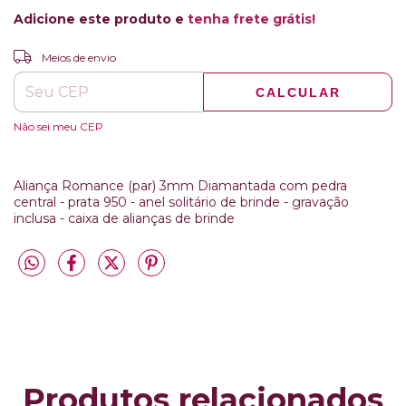
Adicione este produto e
tenha frete grátis!
ALTERAR CEP
Entregas para o CEP:
Meios de envio
CALCULAR
Não sei meu CEP
Aliança Romance (par) 3mm Diamantada com pedra
central - prata 950 - anel solitário de brinde - gravação
inclusa - caixa de alianças de brinde
Produtos relacionados