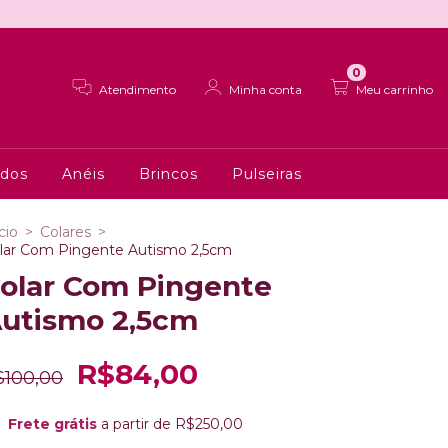
0
Atendimento
Minha conta
Meu carrinho
ados
Anéis
Brincos
Pulseiras
cio
>
Colares
>
lar Com Pingente Autismo 2,5cm
olar Com Pingente
utismo 2,5cm
R$84,00
$100,00
Frete grátis
a partir de
R$250,00