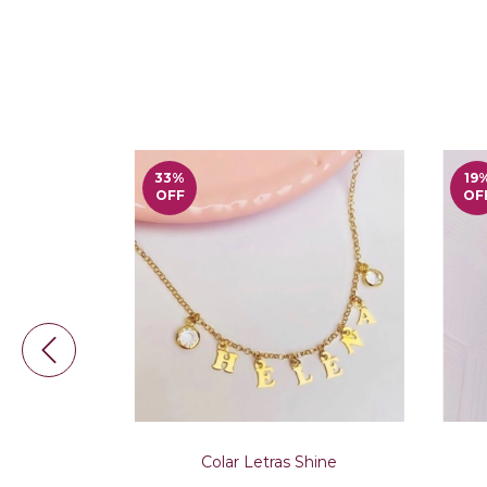
33
%
19
OFF
OF
Filho
Colar Letras Shine