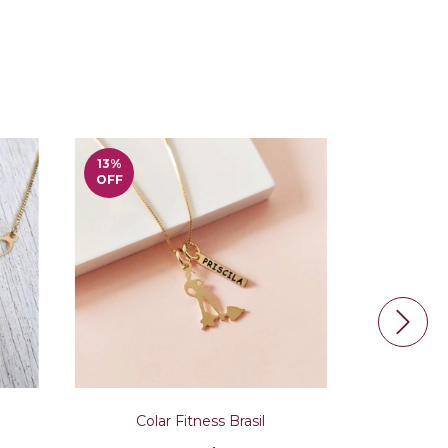
13
%
27
%
OFF
OFF
Colar Fitness Brasil
Colar Grav