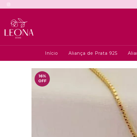
Início
Aliança de Prata 925
Ali
16
%
OFF