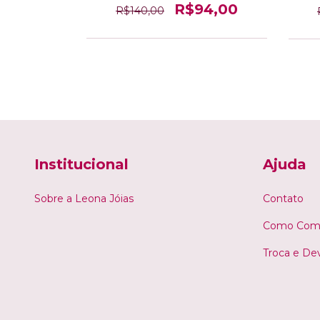
9,40
R$94,00
R$140,00
Institucional
Ajuda
Sobre a Leona Jóias
Contato
Como Comp
Troca e De