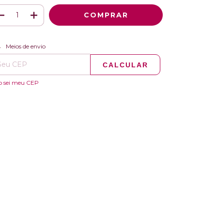
ALTERAR CEP
regas para o CEP:
Meios de envio
CALCULAR
o sei meu CEP