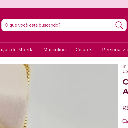
anças de Moeda
Masculino
Colares
Personaliz
Iní
Co
C
A
R