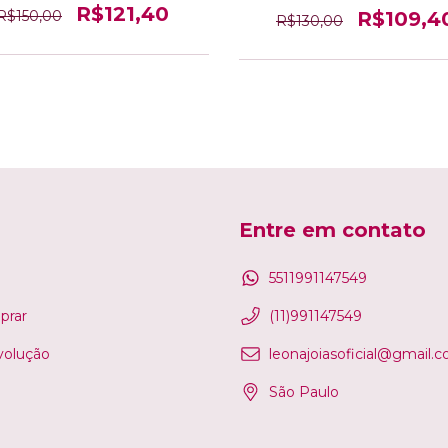
R$121,40
R$109,4
R$150,00
R$130,00
Entre em contato
5511991147549
rar
(11)991147549
volução
leonajoiasoficial@gmail.
São Paulo